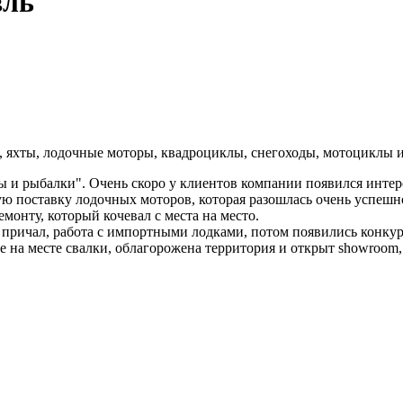
вль
а, яхты, лодочные моторы, квадроциклы, снегоходы, мотоциклы
ы и рыбалки". Очень скоро у клиентов компании появился интере
ую поставку лодочных моторов, которая разошлась очень успешн
монту, который кочевал с места на место.
й причал, работа с импортными лодками, потом появились конк
ие на месте свалки, облагорожена территория и открыт showroom