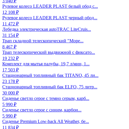
3 040 ₽
Рулевое колесо LEADER PLAST белый обод с...
12 108 ₽
Рулевое колесо LEADER PLAST черный обод...
11 472 ₽
Лебедка электрическая autoTRAC LiteCruis...
31 154 ₽
Трап складной телескопический "Море...
8 467 ₽
Трап телескопический выдвижной с фиксато...
19 232 ₽
Комплект для мытья палубы, 19,7 л/мин, 1...
17 503 ₽
Стационарный топливный бак TITANO, 45 ли...
23 178 ₽
Стационарный топливный бак ELFO, 75 литр...
30 000 ₽
Сиденье светло серое с темно серым, карб...
5 990 ₽
Сиденье светло серое с синим, карбон...
5 990 ₽
Сиденье Premium Low-back All Weather, бе...
11 834 ₽