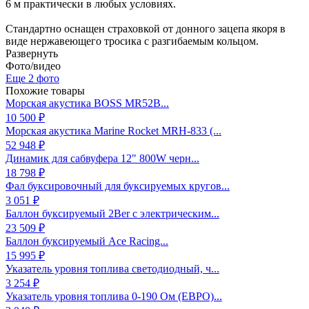
6 м практически в любых условиях.
Стандартно оснащен страховкой от донного зацепа якоря в
виде нержавеющего тросика с разгибаемым кольцом.
Развернуть
Фото/видео
Еще 2 фото
Похожие товары
Морская акустика BOSS MR52B...
10 500 ₽
Морская акустика Marine Rocket MRH-833 (...
52 948 ₽
Динамик для сабвуфера 12" 800W черн...
18 798 ₽
Фал буксировочный для буксируемых кругов...
3 051 ₽
Баллон буксируемый 2Ber с электрическим...
23 509 ₽
Баллон буксируемый Ace Racing...
15 995 ₽
Указатель уровня топлива светодиодный, ч...
3 254 ₽
Указатель уровня топлива 0-190 Ом (ЕВРО)...