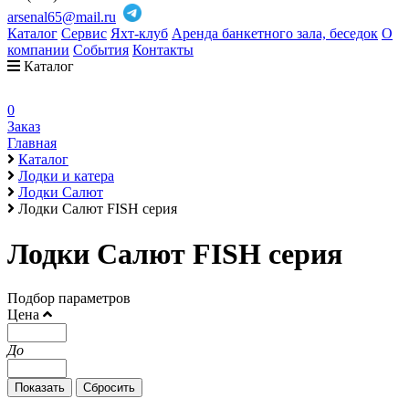
arsenal65@mail.ru
Каталог
Сервис
Яхт-клуб
Аренда банкетного зала, беседок
О
компании
События
Контакты
Каталог
0
Заказ
Главная
Каталог
Лодки и катера
Лодки Салют
Лодки Салют FISH серия
Лодки Салют FISH серия
Подбор параметров
Цена
До