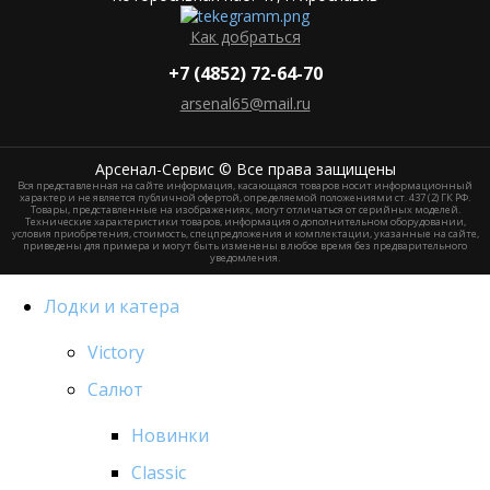
Как добраться
+7 (4852) 72-64-70
arsenal65@mail.ru
Aрсенал-Сервис © Все права защищены
Вся представленная на сайте информация, касающаяся товаров носит информационный
характер и не является публичной офертой, определяемой положениями ст. 437 (2) ГК РФ.
Товары, представленные на изображениях, могут отличаться от серийных моделей.
Технические характеристики товаров, информация о дополнительном оборудовании,
условия приобретения, стоимость, спецпредложения и комплектации, указанные на сайте,
приведены для примера и могут быть изменены в любое время без предварительного
уведомления.
Лодки и катера
Victory
Салют
Новинки
Classic