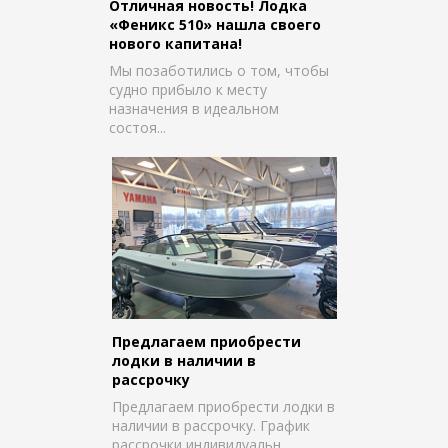
Отличная новость! Лодка
«Феникс 510» нашла своего
нового капитана!
Комментарий
Комментарий
Комментарий
Мы позаботились о том, чтобы
судно прибыло к месту
назначения в идеальном
состоя...
Даю согласие на обработку моих
Даю согласие на обработку моих
персональных 
персональных 
Даю согласие на обработку моих
персональных 
ОТПРАВИТЬ ПИСЬМО
ОТПРАВИТЬ ЗАЯВКУ
ОТПРАВИТЬ ЗАЯВКУ
Предлагаем приобрести
лодки в наличии в
рассрочку
Предлагаем приобрести лодки в
наличии в рассрочку. График
рассрочки индивидуальн...