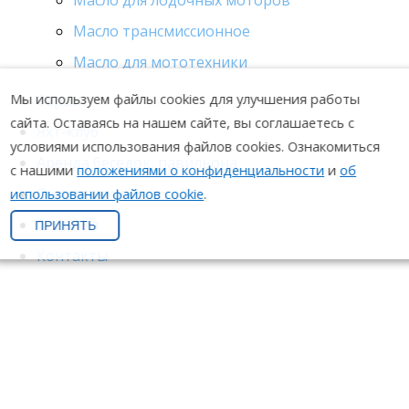
Масло для лодочных моторов
Масло трансмиссионное
Масло для мототехники
Мы используем файлы cookies для улучшения работы
Сервис
сайта. Оставаясь на нашем сайте, вы соглашаетесь с
Яхт-клуб
условиями использования файлов cookies. Ознакомиться
Аренда беседок, павильона
с нашими
положениями о конфиденциальности
и
об
О компании
использовании файлов cookie
.
События
ПРИНЯТЬ
Контакты