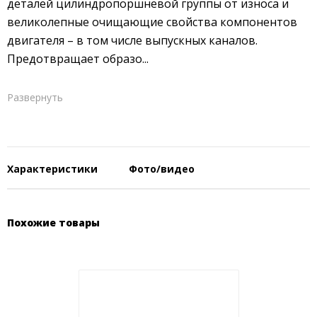
деталей цилиндропоршневой группы от износа и
великолепные очищающие свойства компонентов
двигателя – в том числе выпускных каналов.
Предотвращает образо...
Развернуть
Характеристики
Фото/видео
Похожие товары
Страна производства:
Сингапур
Основа:
минеральное
Стандарт:
TC-W3
Цвет (визуально):
синий