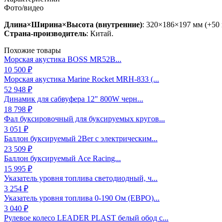
Фото/видео
Длина
×
Ш
ирина
×
В
ысота (внутренние)
: 320×186×197 мм (+50
Страна-производитель
: Китай.
Похожие товары
Морская акустика BOSS MR52B...
10 500 ₽
Морская акустика Marine Rocket MRH-833 (...
52 948 ₽
Динамик для сабвуфера 12" 800W черн...
18 798 ₽
Фал буксировочный для буксируемых кругов...
3 051 ₽
Баллон буксируемый 2Ber с электрическим...
23 509 ₽
Баллон буксируемый Ace Racing...
15 995 ₽
Указатель уровня топлива светодиодный, ч...
3 254 ₽
Указатель уровня топлива 0-190 Ом (ЕВРО)...
3 040 ₽
Рулевое колесо LEADER PLAST белый обод с...