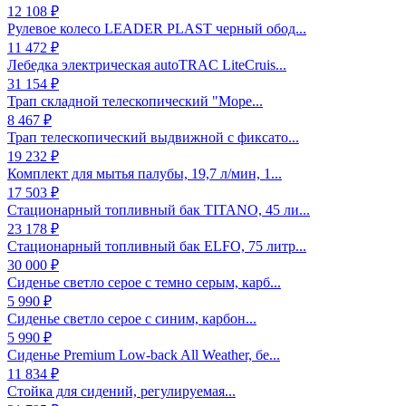
12 108 ₽
Рулевое колесо LEADER PLAST черный обод...
11 472 ₽
Лебедка электрическая autoTRAC LiteCruis...
31 154 ₽
Трап складной телескопический "Море...
8 467 ₽
Трап телескопический выдвижной с фиксато...
19 232 ₽
Комплект для мытья палубы, 19,7 л/мин, 1...
17 503 ₽
Стационарный топливный бак TITANO, 45 ли...
23 178 ₽
Стационарный топливный бак ELFO, 75 литр...
30 000 ₽
Сиденье светло серое с темно серым, карб...
5 990 ₽
Сиденье светло серое с синим, карбон...
5 990 ₽
Сиденье Premium Low-back All Weather, бе...
11 834 ₽
Стойка для сидений, регулируемая...