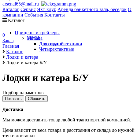
arsenal65@mail.ru
Каталог
Сервис
Яхт-клуб
Аренда банкетного зала, беседок
О
компании
События
Контакты
Каталог
Прицепы и трейлеры
0
Yamaha
МЗСА
Заказ
Двухтактные
Для водной техники
Главная
Четырехтактные
Каталог
Лодки и катера
Лодки и катера Б/У
Лодки и катера Б/У
Подбор параметров
Доставка
Мы можем доставить товар любой транспортной компанией.
Цена зависит от веса товара и расстояния от склада до нужной
точки доставки.