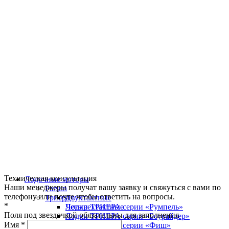
Техническая консультация
Лодочные моторы
Наши менеджеры получат вашу заявку и свяжуться с вами по
Parsun
телефону или почте чтобы ответить на вопросы.
Триера
Двухтактные
*
Лодки ТРИЕРА серии «Румпель»
Четырехтактные
Поля под звездочкой обязательны для заполнения
Лодки ТРИЕРА серии «Боурайдер»
Имя *
Лодки ТРИЕРА серии «Фиш»