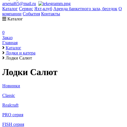
arsenal65@mail.ru
Каталог
Сервис
Яхт-клуб
Аренда банкетного зала, беседок
О
компании
События
Контакты
Каталог
0
Заказ
Главная
Каталог
Лодки и катера
Лодки Салют
Лодки Салют
Новинки
Classic
Realcraft
PRO серия
FISH серия