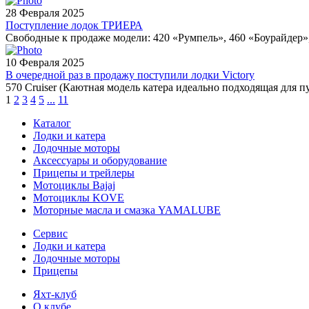
28 Февраля 2025
Поступление лодок ТРИЕРА
Свободные к продаже модели: 420 «Румпель», 460 «Боурайдер
10 Февраля 2025
В очередной раз в продажу поступили лодки Victory
570 Cruiser (Каютная модель катера идеально подходящая для п
1
2
3
4
5
...
11
Каталог
Лодки и катера
Лодочные моторы
Аксессуары и оборудование
Прицепы и трейлеры
Мотоциклы Bajaj
Мотоциклы KOVE
Моторные масла и смазка YAMALUBE
Сервис
Лодки и катера
Лодочные моторы
Прицепы
Яхт-клуб
О клубе