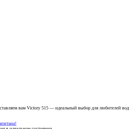
авляем вам Victory 515 — идеальный выбор для любителей водны
апитана!
ния в идеальном состоянии