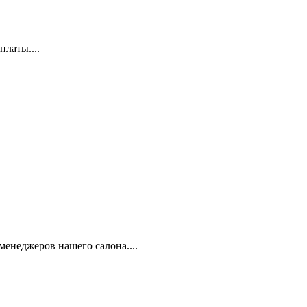
латы....
енеджеров нашего салона....