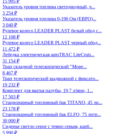
15 995 ₽
Указатель уровня топлива светодиодный, ч...
3 254 ₽
Указатель уровня топлива 0-190 Ом (ЕВРО)...
3 040 ₽
Рулевое колесо LEADER PLAST белый обод с...
12 108 ₽
Рулевое колесо LEADER PLAST черный обод...
11 472 ₽
Лебедка электрическая autoTRAC LiteCruis...
31 154 ₽
Трап складной телескопический "Море...
8 467 ₽
Трап телескопический выдвижной с фиксато...
19 232 ₽
Комплект для мытья палубы, 19,7 л/мин, 1...
17 503 ₽
Стационарный топливный бак TITANO, 45 ли...
23 178 ₽
Стационарный топливный бак ELFO, 75 литр...
30 000 ₽
Сиденье светло серое с темно серым, карб...
5 990 ₽