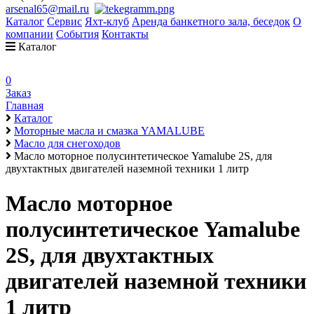
arsenal65@mail.ru
Каталог
Сервис
Яхт-клуб
Аренда банкетного зала, беседок
О
компании
События
Контакты
Каталог
0
Заказ
Главная
Каталог
Моторные масла и смазка YAMALUBE
Масло для снегоходов
Масло моторное полусинтетическое Yamalube 2S, для
двухтактных двигателей наземной техники 1 литр
Масло моторное
полусинтетическое Yamalube
2S, для двухтактных
двигателей наземной техники
1 литр