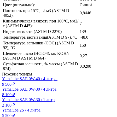
Цвет (визуально):
Синий
Плотность при 15°C, г/см3 (ASTM D
0,8446
4052):
Кинематическая вязкость при 100°C, мм2/
7
с (ASTM D 445):
Индекс вязкости (ASTM D 2270)
139
Температура застывания(ASTM D 97), °C
-48,0
Температура вспышки (COC) (ASTM D
150
92), °C
Щелочное число (HCIO4), мг. KOH/г
0,27
(ASTM D ASTM D 664)
Сульфатная зольность, % массы (ASTM D
0,0200
874)
Похожие товары
Yamalube SAE 0W-40 / 4 литра.
9 500 ₽
Yamalube SAE 0W-30 / 4 литра
8 100 ₽
Yamalube SAE 0W-30 / 1 литр
2 100 ₽
Yamalube 2S / 4 литра
5 500 ₽