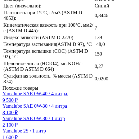
Цвет (визуально):
Синий
Плотность при 15°C, г/см3 (ASTM D
0,8446
4052):
Кинематическая вязкость при 100°C, мм2/
7
с (ASTM D 445):
Индекс вязкости (ASTM D 2270)
139
Температура застывания(ASTM D 97), °C
-48,0
Температура вспышки (COC) (ASTM D
150
92), °C
Щелочное число (HCIO4), мг. KOH/г
0,27
(ASTM D ASTM D 664)
Сульфатная зольность, % массы (ASTM D
0,0200
874)
Похожие товары
Yamalube SAE 0W-40 / 4 литра.
9 500 ₽
Yamalube SAE 0W-30 / 4 литра
8 100 ₽
Yamalube SAE 0W-30 / 1 литр
2 100 ₽
Yamalube 2S / 1 литр
1 600 ₽