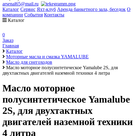
arsenal65@mail.ru
Каталог
Сервис
Яхт-клуб
Аренда банкетного зала, беседок
О
компании
События
Контакты
Каталог
0
Заказ
Главная
Каталог
Моторные масла и смазка YAMALUBE
Масло для снегоходов
Масло моторное полусинтетическое Yamalube 2S, для
двухтактных двигателей наземной техники 4 литра
Масло моторное
полусинтетическое Yamalube
2S, для двухтактных
двигателей наземной техники
4 литра